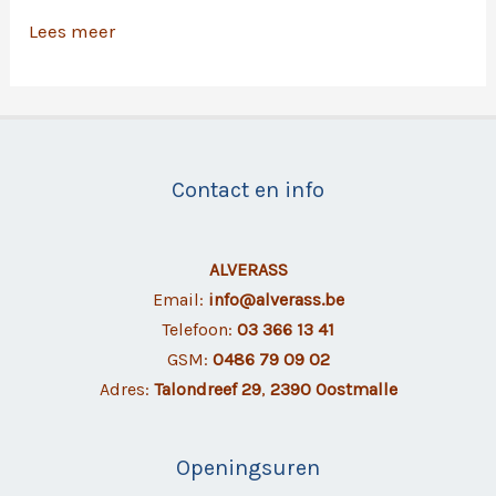
Cyberveiligheid
Lees meer
op
kantoor
Contact en info
ALVERASS
Email:
info@alverass.be
Telefoon:
03 366 13 41
GSM:
0486 79 09 02
Adres:
Talondreef 29
,
2390 Oostmalle
Openingsuren