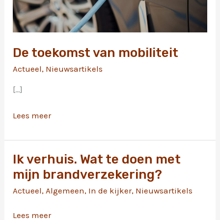
De toekomst van mobiliteit
Actueel
,
Nieuwsartikels
[…]
De
Lees meer
toekomst
van
mobiliteit
Ik verhuis. Wat te doen met
mijn brandverzekering?
Actueel
,
Algemeen
,
In de kijker
,
Nieuwsartikels
Ik
Lees meer