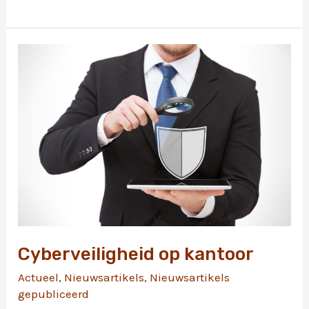
verhuis.
Wat
te
doen
met
mijn
brandverzekering?
Cyberveiligheid op kantoor
Actueel
,
Nieuwsartikels
,
Nieuwsartikels
gepubliceerd