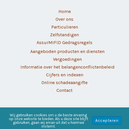
Home
Over ons
Particulieren
Zelfstandigen
AssurMIFID Gedragsregels
Aangeboden producten en diensten
Vergoedingen
Informatie over het belangenconflictenbeleid
Cijfers en indexen
Online schadeaangifte
Contact
Wij gebruiken cookies om u de beste ervaring
Copyright © 2026 Alverass | Ontwikkeld door
Webassur
op onze website te bieden. Als u deze site blijft
Accepteren
gebruiken, gaan wij ervan uit dat u hiermee
instemt.