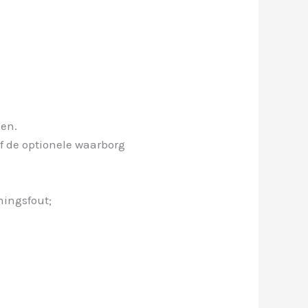
len.
f de optionele waarborg
ningsfout;