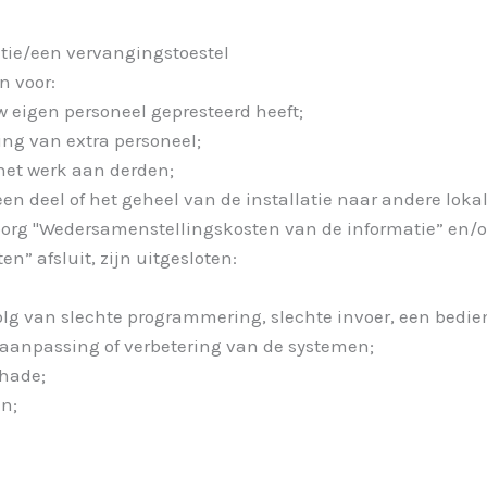
atie/een vervangingstoestel
n voor:
w eigen personeel gepresteerd heeft;
ing van extra personeel;
het werk aan derden;
en deel of het geheel van de installatie naar andere loka
rborg "Wedersamenstellingskosten van de informatie” en/o
n” afsluit, zijn uitgesloten:
olg van slechte programmering, slechte invoer, een bedie
 aanpassing of verbetering van de systemen;
chade;
en;