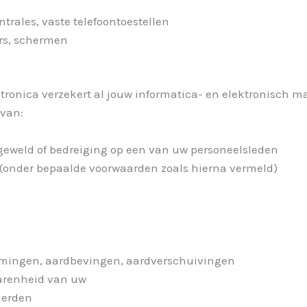
ntrales, vaste telefoontoestellen
ors, schermen
ktronica v
erzekert al jouw informatica- en elektronisch m
 van:
 geweld of bedreiging op een van uw personeelsleden
g (onder bepaalde voorwaarden zoals hierna vermeld)
mingen, aardbevingen, aardverschuivingen
arenheid van uw
derden