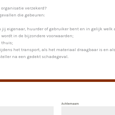
 organisatie verzekerd?
gevallen die gebeuren:
 jij
eigenaar, huurder of gebruiker
bent en in gelijk welk
d wordt in de bijzondere voorwaarden;
n
thuis;
ijdens het transport, als het materiaal draagbaar is en al
teller
na een gedekt schadegeval.
Achternaam