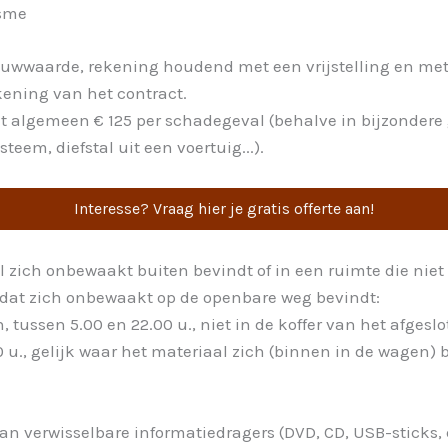
isme
euwwaarde, rekening houdend met een vrijstelling en me
kening van het contract.
het algemeen € 125 per schadegeval (behalve in bijzondere
teem, diefstal uit een voertuig...).
Interesse? Vraag hier je gratis offerte aan!
l zich onbewaakt buiten bevindt of in een ruimte die niet o
g dat zich onbewaakt op de openbare weg bevindt:
, tussen 5.00 en 22.00 u., niet in de koffer van het afgesl
 u., gelijk waar het materiaal zich (binnen in de wagen) 
n verwisselbare informatiedragers (DVD, CD, USB-sticks, 