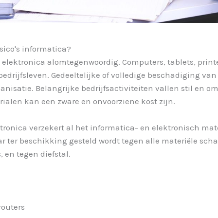
sico's informatica?
 elektronica alomtegenwoordig. Computers, tablets, printer
bedrijfsleven. Gedeeltelijke of volledige beschadiging va
isatie. Belangrijke bedrijfsactiviteiten vallen stil en omz
ialen kan een zware en onvoorziene kost zijn.
ktronica verzekert a
l het informatica- en elektronisch ma
ar ter beschikking gesteld wordt
tegen
alle materiële scha
, en tegen diefstal.
routers