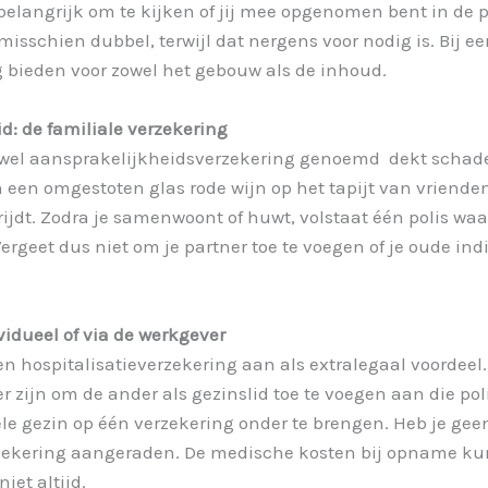
 belangrijk om te kijken of jij mee opgenomen bent in de po
misschien dubbel, terwijl dat nergens voor nodig is. Bij 
 bieden voor zowel het gebouw als de inhoud.
: de familiale verzekering
k wel aansprakelijkheidsverzekering genoemd  dekt schad
een omgestoten glas rode wijn op het tapijt van vrienden,
jdt. Zodra je samenwoont of huwt, volstaat één polis waar
geet dus niet om je partner toe te voegen of je oude indiv
vidueel of via de werkgever
ospitalisatieverzekering aan als extralegaal voordeel. Al
r zijn om de ander als gezinslid toe te voegen aan die poli
ele gezin op één verzekering onder te brengen. Heb je gee
erzekering aangeraden. De medische kosten bij opname k
iet altijd.