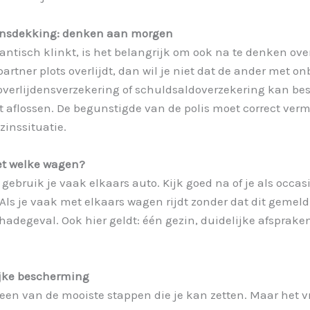
densdekking: denken aan morgen
ntisch klinkt, is het belangrijk om ook na te denken ove
e partner plots overlijdt, dan wil je niet dat de ander met o
overlijdensverzekering of schuldsaldoverzekering kan be
 aflossen. De begunstigde van de polis moet correct verm
zinssituatie.
met welke wagen?
ebruik je vaak elkaars auto. Kijk goed na of je als occ
. Als je vaak met elkaars wagen rijdt zonder dat dit gemel
hadegeval. Ook hier geldt: één gezin, duidelijke afsprake
ijke bescherming
en van de mooiste stappen die je kan zetten. Maar het v