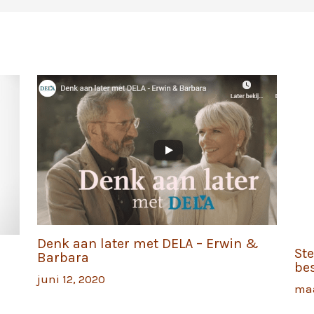
Denk aan later met DELA – Erwin &
St
Barbara
be
juni 12, 2020
maa