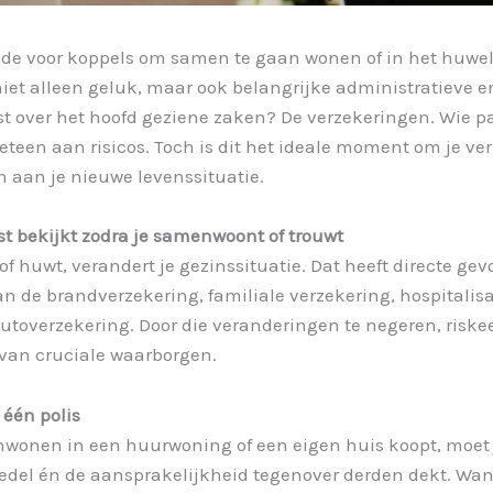
ode voor koppels om samen te gaan wonen of in het huwel
iet alleen geluk, maar ook belangrijke administratieve 
t over het hoofd geziene zaken? De verzekeringen. Wie 
eteen aan risicos. Toch is dit het ideale moment om je v
 aan je nieuwe levenssituatie.
t bekijkt zodra je samenwoont of trouwt
huwt, verandert je gezinssituatie. Dat heeft directe gev
n de brandverzekering, familiale verzekering, hospitalisa
autoverzekering. Door die veranderingen te negeren, riske
n van cruciale waarborgen.
 één polis
enwonen in een huurwoning of een eigen huis koopt, moet 
oedel én de aansprakelijkheid tegenover derden dekt. Wan